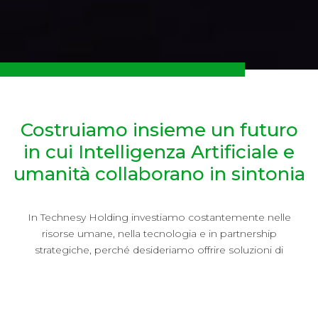
Costruiamo insieme un futuro
in cui Intelligenza Artificiale e
umanità collaborano in sintonia
In Technesy Holding investiamo costantemente nelle
risorse umane, nella tecnologia e in partnership
strategiche, perché desideriamo offrire soluzioni di
Customer Experience sempre più avanzate, che
sappiano anticipare sia le tendenze del settore che le
esigenze dei clienti.